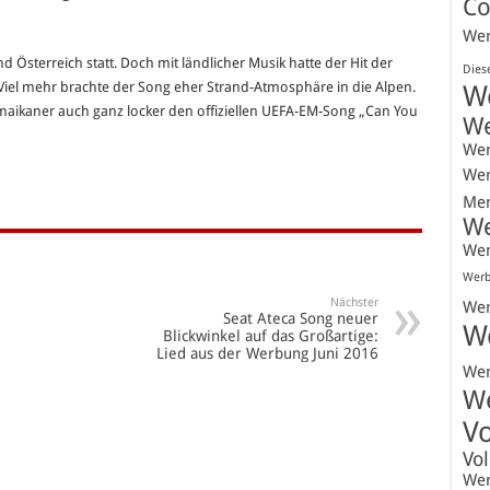
Co
We
 Österreich statt. Doch mit ländlicher Musik hatte der Hit der
Dies
Viel mehr brachte der Song eher Strand-Atmosphäre in die Alpen.
W
maikaner auch ganz locker den offiziellen UEFA-EM-Song „Can You
W
We
We
Mer
W
We
Werb
Nächster
We
Seat Ateca Song neuer
W
Blickwinkel auf das Großartige:
Lied aus der Werbung Juni 2016
We
W
V
Vo
We