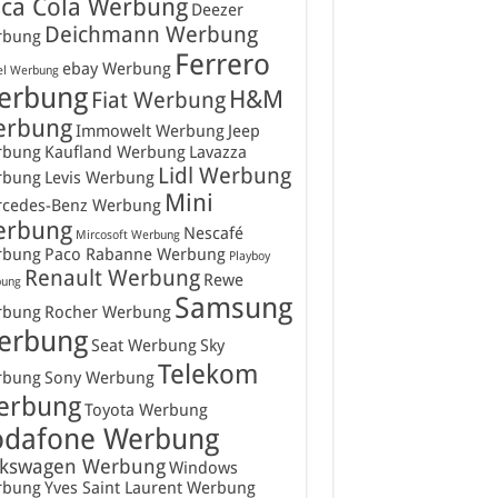
ca Cola Werbung
Deezer
Deichmann Werbung
rbung
Ferrero
ebay Werbung
el Werbung
erbung
H&M
Fiat Werbung
erbung
Immowelt Werbung
Jeep
rbung
Kaufland Werbung
Lavazza
Lidl Werbung
rbung
Levis Werbung
Mini
cedes-Benz Werbung
erbung
Nescafé
Mircosoft Werbung
rbung
Paco Rabanne Werbung
Playboy
Renault Werbung
Rewe
ung
Samsung
rbung
Rocher Werbung
erbung
Seat Werbung
Sky
Telekom
rbung
Sony Werbung
erbung
Toyota Werbung
odafone Werbung
lkswagen Werbung
Windows
rbung
Yves Saint Laurent Werbung