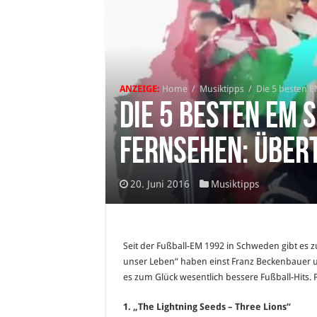
ANZEIGE:
Home
/
Musiktipps
/
Die 5 besten 
Die 5 besten EM 
Fernsehen: Über
20. Juni 2016
Musiktipps
Seit der Fußball-EM 1992 in Schweden gibt es zu
unser Leben“ haben einst Franz Beckenbauer u
es zum Glück wesentlich bessere Fußball-Hits. 
1. „The Lightning Seeds – Three Lions“