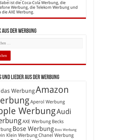
dabei ist die Coca-Cola Werbung, die
afone Werbung, die Telekom Werbung und
a die AXE Werbung.
k aus der Werbung
 und Lieder aus der Werbung
Amazon
idas Werbung
erbung
Aperol Werbung
pple Werbung
Audi
erbung
AXE Werbung
Becks
Bose Werbung
rbung
Boss Werbung
vin Klein Werbung
Chanel Werbung