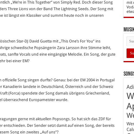
entlich „We’re in This Together“ von Simply Red. Doch dieser Song
mit 
Vod
ders Three Lions von der Band The Lightning Seeds. Der Song mit
etw
 ist längst ein Klassiker und summt heute noch in unseren
Musi
ösischen Star-DJ David Guetta mit „This One’s For You“ ins
ährige schwedische Popsängerin Zara Larsson ihre Stimme leiht,
Beats, sanfte Vocals und eine eingängige Melodie. Ein Song, der gute
hr bei einer EM?
Songs
 offizielle Song singen durfte? Genau: bei der EM 2004 in Portugal
Ad
er Kanadierin landete in Deutschland, Österreich und der Schweiz
 Kraft (Forca) spendete der Song damals übrigens Griechenland,
W
el überraschend Europameister wurde.
A
W
agungen gerne mit aktuellen Popsongs. So hat sich das ZDF für
We
er entschieden. Der Sender setzt damit auf einen Song, der bereits
Cal
diesem Song ein zweites „Auf uns“?