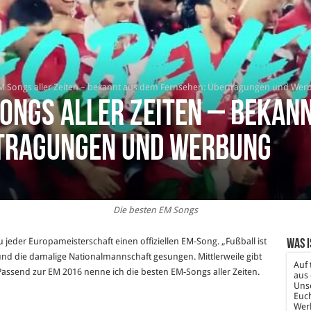
EM Songs aller Zeiten – bekannt aus dem Fernsehen: Übertragungen und Wer
Songs aller Zeiten – bekan
tragungen und Werbung
Die besten EM Songs
 jeder Europameisterschaft einen offiziellen EM-Song. „Fußball ist
Was i
nd die damalige Nationalmannschaft gesungen. Mittlerweile gibt
Auf 
Passend zur EM 2016 nenne ich die besten EM-Songs aller Zeiten.
aus 
Unse
Euch
Wer