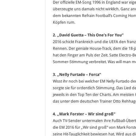
Der offizielle EM-Song 1996 in England war eig
überzeugte uns damals nicht wirklich. Ganz an
dem bekannten Refrain Football’s Coming Home
Köpfen rum.
2. „David Guetta – This One’s For You“
2016 schickt Frankreich und die UEFA den franz
Rennen. Der geniale House-Track, dem die 18-j
hat den Finger am Puls der Zeit. Satte Electro-
Sommer-Stimmung verbreitet. Was will man me
3. „Nelly Furtado – Forca“
Wisst ihr noch bei welcher EM Nelly Furtado den
sorgte sie für ordentlich Stimmung. Das Lied d
jeweils in den Top Ten der Charts. Am meisten
das unter dem deutschen Trainer Otto Rehhag
4. „Mark Forster – Wir sind groß“
Auch TV-Sender untermalen ihre Fußball-Übertr
die EM 2016 für „Wir sind groß“ von Mark Forst
seine Hit-Tauglichkeit bewiesen hat. Wird aus 