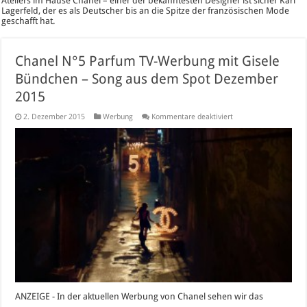
Ateliers im Hause Chanel – einer der bekanntesten Designer ist sicher Karl
Lagerfeld, der es als Deutscher bis an die Spitze der französischen Mode
geschafft hat.
Chanel N°5 Parfum TV-Werbung mit Gisele
Bündchen – Song aus dem Spot Dezember
2015
für
2. Dezember 2015
Werbung
Kommentare deaktiviert
Chanel
N°5
Parfum
TV-
Werbung
mit
Gisele
Bündchen
–
Song
aus
dem
Spot
Dezember
2015
ANZEIGE - In der aktuellen Werbung von Chanel sehen wir das