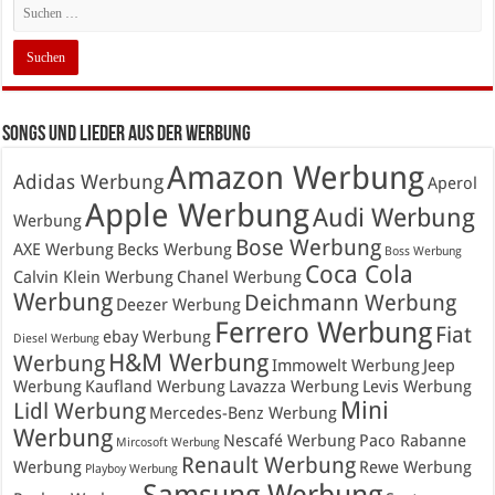
Songs und Lieder aus der Werbung
Amazon Werbung
Adidas Werbung
Aperol
Apple Werbung
Audi Werbung
Werbung
Bose Werbung
AXE Werbung
Becks Werbung
Boss Werbung
Coca Cola
Calvin Klein Werbung
Chanel Werbung
Werbung
Deichmann Werbung
Deezer Werbung
Ferrero Werbung
Fiat
ebay Werbung
Diesel Werbung
H&M Werbung
Werbung
Immowelt Werbung
Jeep
Werbung
Kaufland Werbung
Lavazza Werbung
Levis Werbung
Mini
Lidl Werbung
Mercedes-Benz Werbung
Werbung
Nescafé Werbung
Paco Rabanne
Mircosoft Werbung
Renault Werbung
Werbung
Rewe Werbung
Playboy Werbung
Samsung Werbung