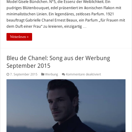
Model Gisele Bündchen. N°5, die Essenz der Weiblichkeit. Ein
pudriges Blütenbouquet, edel präsentiert im ikonischen Flakon mit
minimalistischen Linien. Ein legendäres, zeitloses Parfum. 1921
beauftragt Gabrielle Chanel Ernest Beaux, ein Parfum „für Frauen mit
dem Duft einer Frau“ zu kreieren, einzigartig …
Weiterlesen »
Bleu de Chanel: Song aus der Werbung
September 2015
für
7. September 2015
Werbung
Kommentare deaktiviert
Bleu
de
Chanel:
Song
aus
der
Werbung
September
2015