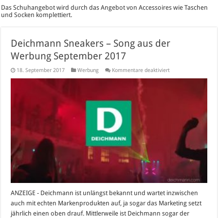
Das Schuhangebot wird durch das Angebot von Accessoires wie Taschen
und Socken komplettiert.
Deichmann Sneakers – Song aus der
Werbung September 2017
für
18. September 2017
Werbung
Kommentare deaktiviert
Deichmann
Sneakers
–
Song
aus
der
Werbung
September
2017
ANZEIGE - Deichmann ist unlängst bekannt und wartet inzwischen
auch mit echten Markenprodukten auf, ja sogar das Marketing setzt
jährlich einen oben drauf. Mittlerweile ist Deichmann sogar der