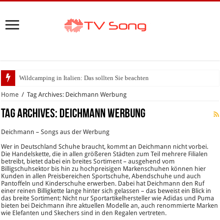
Wildcamping in Italien: Das sollten Sie beachten
Home
/
Tag Archives: Deichmann Werbung
Tag Archives:
Deichmann Werbung
Deichmann – Songs aus der Werbung
Wer in Deutschland Schuhe braucht, kommt an Deichmann nicht vorbei.
Die Handelskette, die in allen größeren Städten zum Teil mehrere Filialen
betreibt, bietet dabei ein breites Sortiment – ausgehend vom
Billigschuhsektor bis hin zu hochpreisigen Markenschuhen können hier
Kunden in allen Preisbereichen Sportschuhe, Abendschuhe und auch
Pantoffeln und Kinderschuhe erwerben. Dabei hat Deichmann den Ruf
einer reinen Billigkette lange hinter sich gelassen – das beweist ein Blick in
das breite Sortiment: Nicht nur Sportartikelhersteller wie Adidas und Puma
bieten bei Deichmann ihre aktuellen Modelle an, auch renommierte Marken
wie Elefanten und Skechers sind in den Regalen vertreten.