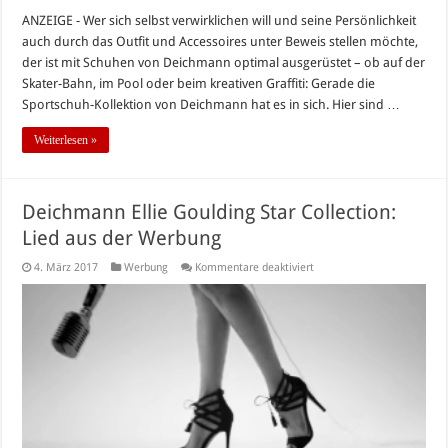
ANZEIGE - Wer sich selbst verwirklichen will und seine Persönlichkeit
auch durch das Outfit und Accessoires unter Beweis stellen möchte,
der ist mit Schuhen von Deichmann optimal ausgerüstet – ob auf der
Skater-Bahn, im Pool oder beim kreativen Graffiti: Gerade die
Sportschuh-Kollektion von Deichmann hat es in sich. Hier sind …
Weiterlesen »
Deichmann Ellie Goulding Star Collection:
Lied aus der Werbung
für
4. März 2017
Werbung
Kommentare deaktiviert
Deichmann
Ellie
Goulding
Star
Collection:
Lied
aus
der
Werbung