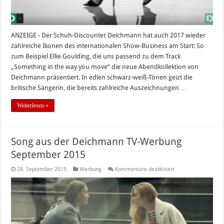
ANZEIGE - Der Schuh-Discounter Deichmann hat auch 2017 wieder
zahlreiche Ikonen des internationalen Show-Business am Start: So
zum Beispiel Ellie Goulding, die uns passend zu dem Track
„Something in the way you move“ die neue Abendkollektion von
Deichmann präsentiert. In edlen schwarz-weiß-Tönen geizt die
britische Sängerin, die bereits zahlreiche Auszeichnungen …
Weiterlesen »
Song aus der Deichmann TV-Werbung
September 2015
für
28. September 2015
Werbung
Kommentare deaktiviert
Song
aus
der
Deichmann
TV-
Werbung
September
2015