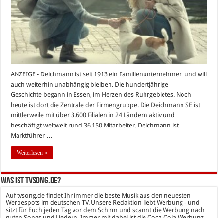
ANZEIGE - Deichmann ist seit 1913 ein Familienunternehmen und will
auch weiterhin unabhängig bleiben. Die hundertjährige
Geschichte begann in Essen, im Herzen des Ruhrgebietes. Noch
heute ist dort die Zentrale der Firmengruppe. Die Deichmann SE ist
mittlerweile mit über 3.600 Filialen in 24 Ländern aktiv und
beschäftigt weltweit rund 36.150 Mitarbeiter. Deichmann ist
Marktführer …
Weiterlesen »
Was ist tvsong.de?
Auf tvsong.de findet Ihr immer die beste Musik aus den neuesten
Werbespots im deutschen TV. Unsere Redaktion liebt Werbung - und
sitzt für Euch jeden Tag vor dem Schirm und scannt die Werbung nach
guten Songs und Liedern. Immer mit dabei ist die Coca-Cola Werbung,