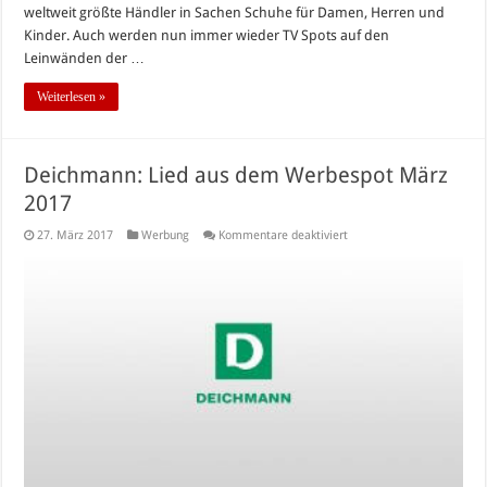
weltweit größte Händler in Sachen Schuhe für Damen, Herren und
Kinder. Auch werden nun immer wieder TV Spots auf den
Leinwänden der …
Weiterlesen »
Deichmann: Lied aus dem Werbespot März
2017
für
27. März 2017
Werbung
Kommentare deaktiviert
Deichmann:
Lied
aus
dem
Werbespot
März
2017