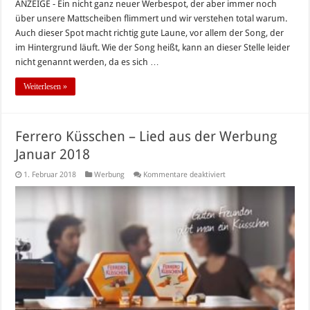
ANZEIGE - Ein nicht ganz neuer Werbespot, der aber immer noch
über unsere Mattscheiben flimmert und wir verstehen total warum.
Auch dieser Spot macht richtig gute Laune, vor allem der Song, der
im Hintergrund läuft. Wie der Song heißt, kann an dieser Stelle leider
nicht genannt werden, da es sich …
Weiterlesen »
Ferrero Küsschen – Lied aus der Werbung
Januar 2018
für
1. Februar 2018
Werbung
Kommentare deaktiviert
Ferrero
Küsschen
–
Lied
aus
der
Werbung
Januar
2018