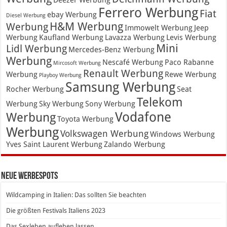
Ferrero Werbung
Fiat
ebay Werbung
Diesel Werbung
H&M Werbung
Werbung
Immowelt Werbung
Jeep
Werbung
Kaufland Werbung
Lavazza Werbung
Levis Werbung
Mini
Lidl Werbung
Mercedes-Benz Werbung
Werbung
Nescafé Werbung
Paco Rabanne
Mircosoft Werbung
Renault Werbung
Werbung
Rewe Werbung
Playboy Werbung
Samsung Werbung
Rocher Werbung
Seat
Telekom
Werbung
Sky Werbung
Sony Werbung
Vodafone
Werbung
Toyota Werbung
Werbung
Volkswagen Werbung
Windows Werbung
Yves Saint Laurent Werbung
Zalando Werbung
Neue Werbespots
Wildcamping in Italien: Das sollten Sie beachten
Die größten Festivals Italiens 2023
Das Sexleben aufleben lassen