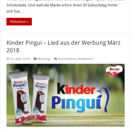
Schokolade. Und weil die Marke schon ihren 50 Geburtstag hinter
sich hat, …
Weiterlesen »
Kinder Pingui – Lied aus der Werbung März
2018
für
14. April 2018
Werbung
Kommentare deaktiviert
Kinder
Pingui
–
Lied
aus
der
Werbung
März
2018