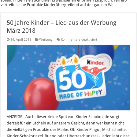
sollen, finden sie auch unter Erwachsenen enormen Zuspruch. Ferrero
vertreibt seine Produkte länderübergreifend auf der ganzen Welt.
50 Jahre Kinder – Lied aus der Werbung
März 2018
für
14. April 2018
Werbung
Kommentare deaktiviert
50
Jahre
Kinder
–
Lied
aus
der
Werbung
März
2018
ANZEIGE - Auch dieser kleine Spot von Kinder Schokolade sorgt
derzeit für ein Lächeln auf unserem Gesicht, denn wer kennt nicht
die vielfältigen Produkte der Marke. Ob Kinder Pingui, Milchschnitte,
Kinder-Schokoriegel, Bueno oder Überraschungsei – jeder liebt diese