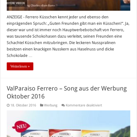
ANZEIGE - Ferrero Küsschen kennt jeder und ebenso den
einprägenden Spruch: „Guten Freunden gibt man ein Küsschen!“. Ja,
dieser war und ist immer noch Hauptwerbebotschaft von Ferrero,
was tausende Schokohasen dazu verleitet, seinen Freunden eine
Schachtel Küsschen mitzubringen. Die leckeren Nusspralinen
besitzen einen knackigen Nusskern aus Haselnuss und dicke
Schokolade …
Weiterlesen »
ValParaiso Ferrero – Song aus der Werbung
Oktober 2016
für
18. Oktober 2016
Werbung
Kommentare deaktiviert
ValParaiso
Ferrero
–
Song
aus
der
Werbung
Oktober