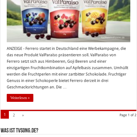
2016
ANZEIGE - Ferrero startet in Deutschland eine Werbekampagne, die
das neue Produkt ValParaíso präsentieren soll. ValParaíso von
Ferrero setzt sich aus Himbeeren, Goji Beeren und einer
einzigartigen Fruchtkombination auf Apfelbasis zusammen. Umhüllt
werden die Fruchtperlen mit einer zartbitter Schokolade. Fruchtiger
Genuss in einer Schokoperle bietet Ferrero derzeit in drei
Geschmacksrichtungen an. Die …
Weiterlesen »
1
2
»
Page 1 of 2
Was ist tvsong.de?