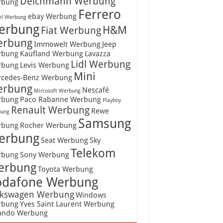
Deichmann Werbung
rbung
Ferrero
ebay Werbung
el Werbung
erbung
H&M
Fiat Werbung
erbung
Immowelt Werbung
Jeep
rbung
Kaufland Werbung
Lavazza
Lidl Werbung
rbung
Levis Werbung
Mini
cedes-Benz Werbung
erbung
Nescafé
Mircosoft Werbung
rbung
Paco Rabanne Werbung
Playboy
Renault Werbung
Rewe
ung
Samsung
rbung
Rocher Werbung
erbung
Seat Werbung
Sky
Telekom
rbung
Sony Werbung
erbung
Toyota Werbung
odafone Werbung
lkswagen Werbung
Windows
rbung
Yves Saint Laurent Werbung
ando Werbung