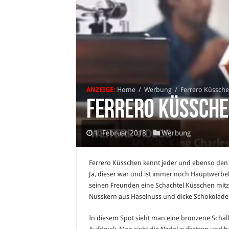
ANZEIGE:
Home
/
Werbung
/
Ferrero Küssche
Ferrero Küssche
1. Februar 2018
Werbung
Ferrero Küsschen kennt jeder und ebenso den
Ja, dieser war und ist immer noch Hauptwerbeb
seinen Freunden eine Schachtel Küsschen mitz
Nusskern aus Haselnuss und dicke Schokolade d
In diesem Spot sieht man eine bronzene Schal