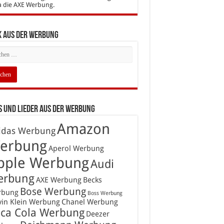
a die AXE Werbung.
k aus der Werbung
 und Lieder aus der Werbung
Amazon
idas Werbung
erbung
Aperol Werbung
pple Werbung
Audi
erbung
AXE Werbung
Becks
Bose Werbung
rbung
Boss Werbung
vin Klein Werbung
Chanel Werbung
ca Cola Werbung
Deezer