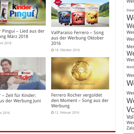
We
Dies
W
W
 Pingui – Lied aus der
We
ValParaiso Ferrero – Song
ng März 2018
aus der Werbung Oktober
We
2016
ril 2018
Mer
18. Oktober 2016
W
We
Werb
We
W
We
Ferrero Rocher vergoldet
 – Zeit für Kinder:
W
den Moment – Song aus der
aus der Werbung Juni
Werbung
V
12. Februar 2016
ni 2016
Vo
We
Zal