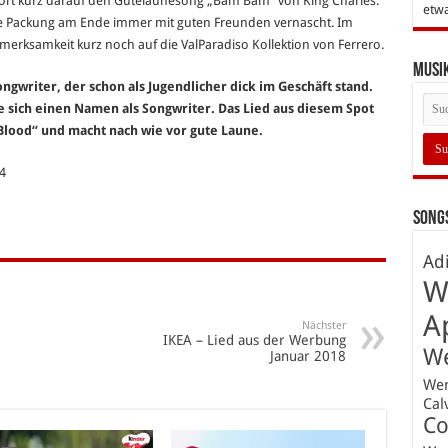
hört kurz darauf den Gutelaunesong „Bam Bam“ von King Charles.
etw
die Packung am Ende immer mit guten Freunden vernascht. Im
erksamkeit kurz noch auf die ValParadiso Kollektion von Ferrero.
Musi
ongwriter, der schon als Jugendlicher dick im Geschäft stand.
e sich einen Namen als Songwriter. Das Lied aus diesem Spot
Blood“ und macht nach wie vor gute Laune.
4
Songs
Ad
W
A
Nächster
IKEA – Lied aus der Werbung
W
Januar 2018
We
Cal
Co