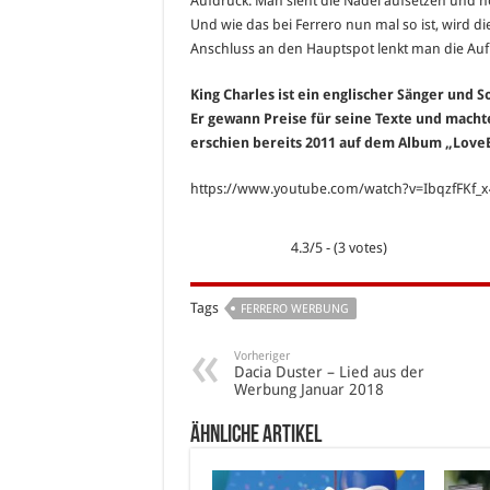
Aufdruck. Man sieht die Nadel aufsetzen und 
Und wie das bei Ferrero nun mal so ist, wird 
Anschluss an den Hauptspot lenkt man die Aufm
King Charles ist ein englischer Sänger und S
Er gewann Preise für seine Texte und macht
erschien bereits 2011 auf dem Album „Love
https://www.youtube.com/watch?v=IbqzfFKf_x
4.3/5 - (3 votes)
Tags
FERRERO WERBUNG
Vorheriger
Dacia Duster – Lied aus der
Werbung Januar 2018
Ähnliche Artikel