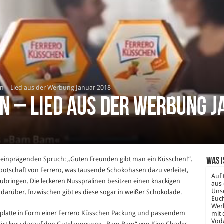
n – Lied aus der Werbung Januar 2018
n – Lied aus der Werbung J
 einprägenden Spruch: „Guten Freunden gibt man ein Küsschen!“.
Was i
otschaft von Ferrero, was tausende Schokohasen dazu verleitet,
Auf 
ubringen. Die leckeren Nusspralinen besitzen einen knackigen
aus 
Unse
arüber. Inzwischen gibt es diese sogar in weißer Schokolade.
Euch
Wer
lplatte in Form einer Ferrero Küsschen Packung und passendem
mit 
Vod