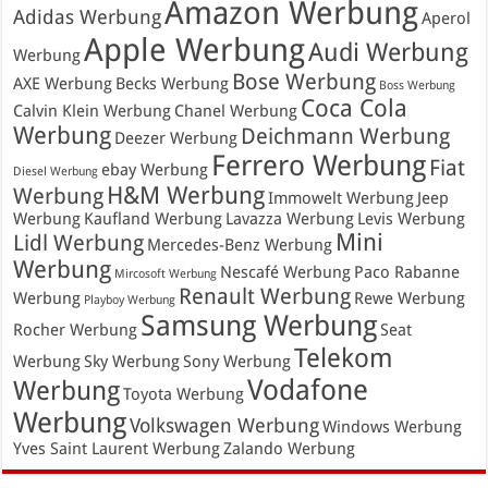
Amazon Werbung
Adidas Werbung
Aperol
Apple Werbung
Audi Werbung
Werbung
Bose Werbung
AXE Werbung
Becks Werbung
Boss Werbung
Coca Cola
Calvin Klein Werbung
Chanel Werbung
Werbung
Deichmann Werbung
Deezer Werbung
Ferrero Werbung
Fiat
ebay Werbung
Diesel Werbung
H&M Werbung
Werbung
Immowelt Werbung
Jeep
Werbung
Kaufland Werbung
Lavazza Werbung
Levis Werbung
Mini
Lidl Werbung
Mercedes-Benz Werbung
Werbung
Nescafé Werbung
Paco Rabanne
Mircosoft Werbung
Renault Werbung
Werbung
Rewe Werbung
Playboy Werbung
Samsung Werbung
Rocher Werbung
Seat
Telekom
Werbung
Sky Werbung
Sony Werbung
Vodafone
Werbung
Toyota Werbung
Werbung
Volkswagen Werbung
Windows Werbung
Yves Saint Laurent Werbung
Zalando Werbung