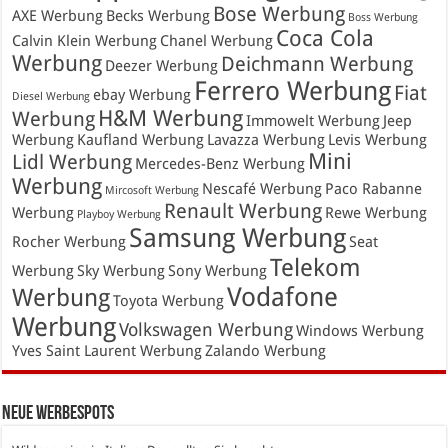
Bose Werbung
AXE Werbung
Becks Werbung
Boss Werbung
Coca Cola
Calvin Klein Werbung
Chanel Werbung
Werbung
Deichmann Werbung
Deezer Werbung
Ferrero Werbung
Fiat
ebay Werbung
Diesel Werbung
H&M Werbung
Werbung
Immowelt Werbung
Jeep
Werbung
Kaufland Werbung
Lavazza Werbung
Levis Werbung
Mini
Lidl Werbung
Mercedes-Benz Werbung
Werbung
Nescafé Werbung
Paco Rabanne
Mircosoft Werbung
Renault Werbung
Werbung
Rewe Werbung
Playboy Werbung
Samsung Werbung
Rocher Werbung
Seat
Telekom
Werbung
Sky Werbung
Sony Werbung
Vodafone
Werbung
Toyota Werbung
Werbung
Volkswagen Werbung
Windows Werbung
Yves Saint Laurent Werbung
Zalando Werbung
Neue Werbespots