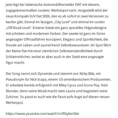
Jetzt legt der italienische Automobilhersteller FIAT mit diesem,
zugegebenermaßen coolem, Werbespot nach. Vorgestellt wird der
neue Kompakt-SUV Fiat 500X, den es ab sofort in zwei Versionen zu
kaufen gibt. Einmal im lässigen „City Look“ und einmal im coolen
„Off-Road-Look“. Ersterer bietet ein ganz spezielles Felgendesigne
mit schicken und modernen Farben. Der zweite ist ganz im Sinne
angesagter Offroadfahrer konzipiert. Eleganz und Sportlichkeit, die
Freude am Leben und ausreichend Selbstbewusstsein. Im Spot fährt
der kleine Fiat mit einer ziemlichen Selbstverständlichkeit durch
Schlammlöcher, wobei er aber auch in der Stadt eine angesagte
Figur macht.
Der Song nennt sich Dynamite und stammt von Nicky Blitz, ein
Pseudonym für Nick Scapa, einem US-amerikanischem Produzenten.
Er arbeitete bereits erfolgreich mit Miley Cyrus und Icona Pop. Kein
Wunder, denn seine Musik macht stets Laune und begeistert seine
Zuhörer. So passt er auch wie die Faust aufs Auge auf diesen neuen
Werbespot.
https://www.youtube.com/watch?v=lf3tyfan5bk