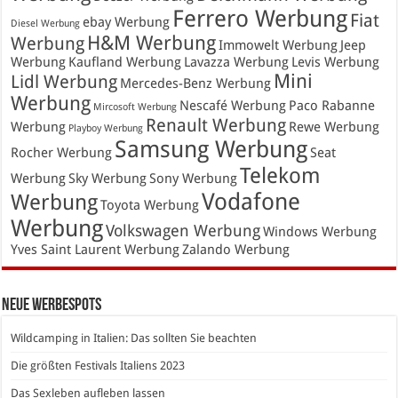
Ferrero Werbung
Fiat
ebay Werbung
Diesel Werbung
H&M Werbung
Werbung
Immowelt Werbung
Jeep
Werbung
Kaufland Werbung
Lavazza Werbung
Levis Werbung
Mini
Lidl Werbung
Mercedes-Benz Werbung
Werbung
Nescafé Werbung
Paco Rabanne
Mircosoft Werbung
Renault Werbung
Werbung
Rewe Werbung
Playboy Werbung
Samsung Werbung
Rocher Werbung
Seat
Telekom
Werbung
Sky Werbung
Sony Werbung
Vodafone
Werbung
Toyota Werbung
Werbung
Volkswagen Werbung
Windows Werbung
Yves Saint Laurent Werbung
Zalando Werbung
Neue Werbespots
Wildcamping in Italien: Das sollten Sie beachten
Die größten Festivals Italiens 2023
Das Sexleben aufleben lassen