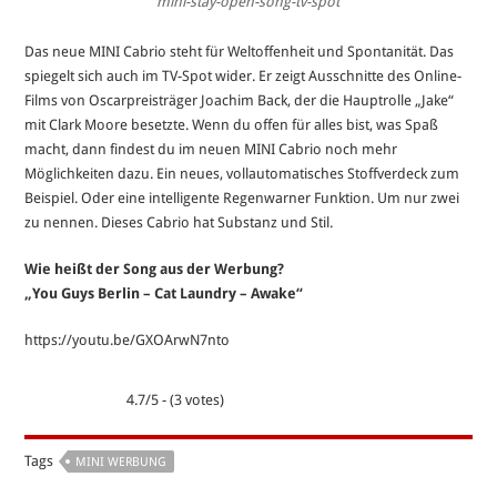
mini-stay-open-song-tv-spot
Das neue MINI Cabrio steht für Weltoffenheit und Spontanität. Das
spiegelt sich auch im TV-Spot wider. Er zeigt Ausschnitte des Online-
Films von Oscarpreisträger Joachim Back, der die Hauptrolle „Jake“
mit Clark Moore besetzte. Wenn du offen für alles bist, was Spaß
macht, dann findest du im neuen MINI Cabrio noch mehr
Möglichkeiten dazu. Ein neues, vollautomatisches Stoffverdeck zum
Beispiel. Oder eine intelligente Regenwarner Funktion. Um nur zwei
zu nennen. Dieses Cabrio hat Substanz und Stil.
Wie heißt der Song aus der Werbung?
„You Guys Berlin – Cat Laundry – Awake“
https://youtu.be/GXOArwN7nto
4.7/5 - (3 votes)
Tags
MINI WERBUNG