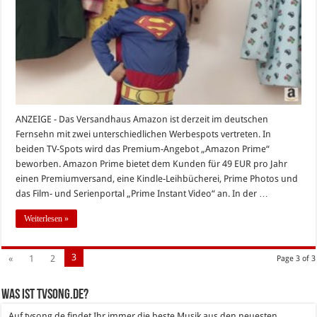
August
2015
ANZEIGE - Das Versandhaus Amazon ist derzeit im deutschen
Fernsehn mit zwei unterschiedlichen Werbespots vertreten. In
beiden TV-Spots wird das Premium-Angebot „Amazon Prime“
beworben. Amazon Prime bietet dem Kunden für 49 EUR pro Jahr
einen Premiumversand, eine Kindle-Leihbücherei, Prime Photos und
das Film- und Serienportal „Prime Instant Video“ an. In der …
Weiterlesen »
3
«
1
2
Page 3 of 3
Was ist tvsong.de?
Auf tvsong.de findet Ihr immer die beste Musik aus den neuesten