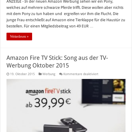
ANZEIGE - In der neuen Amazon Werbung sehen wir ein Pony,
welches auf mehrere schwarze Pferde trifft. Diese wollen aber nichts
mit dem Pony zu tun haben und ergreifen vor ihm die Flucht. Die
junge Frau entschließt auf Amazon eine Tierklappe für die Haustür zu
bestellen. Für einen Mitgliedsbeitrag von 49 EUR …
Weiterlesen »
Amazon Fire TV Stick: Song aus der TV-
Werbung Oktober 2015
für
19. Oktober 2015
Werbung
Kommentare deaktiviert
Amazon
Fire
TV
Stick:
Song
aus
der
TV-
Werbung
Oktober
2015