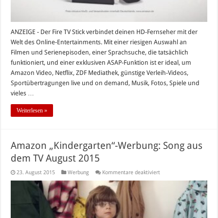
ANZEIGE - Der Fire TV Stick verbindet deinen HD-Fernseher mit der
Welt des Online-Entertainments. Mit einer riesigen Auswahl an
Filmen und Serienepisoden, einer Sprachsuche, die tatsächlich
funktioniert, und einer exklusiven ASAP-Funktion ist er ideal, um
Amazon Video, Netflix, ZDF Mediathek, günstige Verleih-Videos,
Sportübertragungen live und on demand, Musik, Fotos, Spiele und
vieles …
Weiterlesen »
Amazon „Kindergarten“-Werbung: Song aus
dem TV August 2015
für
23. August 2015
Werbung
Kommentare deaktiviert
Amazon
„Kindergarten“-
Werbung:
Song
aus
dem
TV