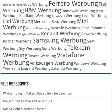
Ferrero Werbung
Fiat
ebay Werbung
Diesel Werbung
H&M Werbung
Werbung
Immowelt Werbung
Jeep
Werbung
Kaufland Werbung
Lavazza Werbung
Levis Werbung
Mini
Lidl Werbung
Mercedes-Benz Werbung
Werbung
Nescafé Werbung
Paco Rabanne
Mircosoft Werbung
Renault Werbung
Werbung
Rewe Werbung
Playboy Werbung
Samsung Werbung
Rocher Werbung
Seat
Telekom
Werbung
Sky Werbung
Sony Werbung
Vodafone
Werbung
Toyota Werbung
Werbung
Volkswagen Werbung
Windows Werbung
Yves Saint Laurent Werbung
Zalando Werbung
Neue Werbespots
Wildcamping in Italien: Das sollten Sie beachten
Die größten Festivals Italiens 2023
Das Sexleben aufleben lassen