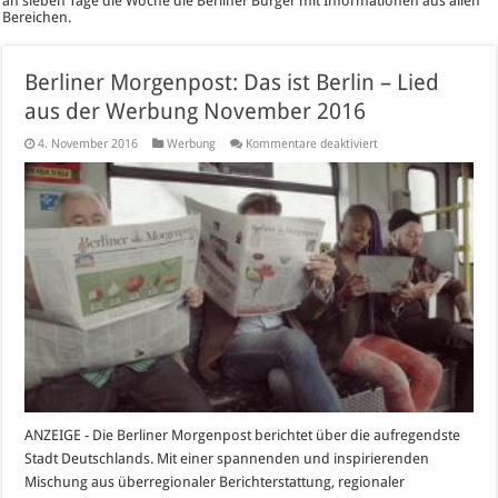
an sieben Tage die Woche die Berliner Bürger mit Informationen aus allen
Bereichen.
Berliner Morgenpost: Das ist Berlin – Lied
aus der Werbung November 2016
für
4. November 2016
Werbung
Kommentare deaktiviert
Berliner
Morgenpost:
Das
ist
Berlin
–
Lied
aus
der
Werbung
November
2016
ANZEIGE - Die Berliner Morgenpost berichtet über die aufregendste
Stadt Deutschlands. Mit einer spannenden und inspirierenden
Mischung aus überregionaler Berichterstattung, regionaler