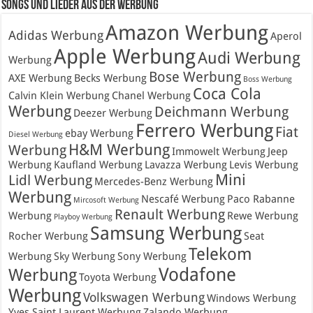
Songs und Lieder aus der Werbung
Amazon Werbung
Adidas Werbung
Aperol
Apple Werbung
Audi Werbung
Werbung
Bose Werbung
AXE Werbung
Becks Werbung
Boss Werbung
Coca Cola
Calvin Klein Werbung
Chanel Werbung
Werbung
Deichmann Werbung
Deezer Werbung
Ferrero Werbung
Fiat
ebay Werbung
Diesel Werbung
H&M Werbung
Werbung
Immowelt Werbung
Jeep
Werbung
Kaufland Werbung
Lavazza Werbung
Levis Werbung
Mini
Lidl Werbung
Mercedes-Benz Werbung
Werbung
Nescafé Werbung
Paco Rabanne
Mircosoft Werbung
Renault Werbung
Werbung
Rewe Werbung
Playboy Werbung
Samsung Werbung
Rocher Werbung
Seat
Telekom
Werbung
Sky Werbung
Sony Werbung
Vodafone
Werbung
Toyota Werbung
Werbung
Volkswagen Werbung
Windows Werbung
Yves Saint Laurent Werbung
Zalando Werbung