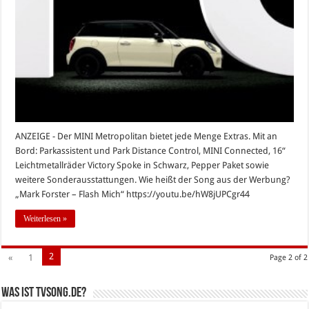
Werbung
September
2015
ANZEIGE - Der MINI Metropolitan bietet jede Menge Extras. Mit an
Bord: Parkassistent und Park Distance Control, MINI Connected, 16“
Leichtmetallräder Victory Spoke in Schwarz, Pepper Paket sowie
weitere Sonderausstattungen. Wie heißt der Song aus der Werbung?
„Mark Forster – Flash Mich“ https://youtu.be/hW8jUPCgr44
Weiterlesen »
2
«
1
Page 2 of 2
Was ist tvsong.de?