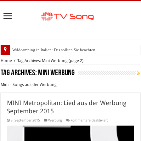
Wildcamping in Italien: Das sollten Sie beachten
Home
/
Tag Archives: Mini Werbung
(page 2)
Tag Archives:
Mini Werbung
Mini – Songs aus der Werbung
MINI Metropolitan: Lied aus der Werbung
September 2015
für
3. September 2015
Werbung
Kommentare deaktiviert
MINI
Metropolitan:
Lied
aus
der