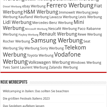
Ferrero Werbung
Fiat
ebay Werbung
Diesel Werbung
H&M Werbung
Werbung
Immowelt Werbung
Jeep
Werbung
Kaufland Werbung
Lavazza Werbung
Levis Werbung
Mini
Lidl Werbung
Mercedes-Benz Werbung
Werbung
Nescafé Werbung
Paco Rabanne
Mircosoft Werbung
Renault Werbung
Werbung
Rewe Werbung
Playboy Werbung
Samsung Werbung
Rocher Werbung
Seat
Telekom
Werbung
Sky Werbung
Sony Werbung
Vodafone
Werbung
Toyota Werbung
Werbung
Volkswagen Werbung
Windows Werbung
Yves Saint Laurent Werbung
Zalando Werbung
Neue Werbespots
Wildcamping in Italien: Das sollten Sie beachten
Die größten Festivals Italiens 2023
Das Sexleben aufleben lassen