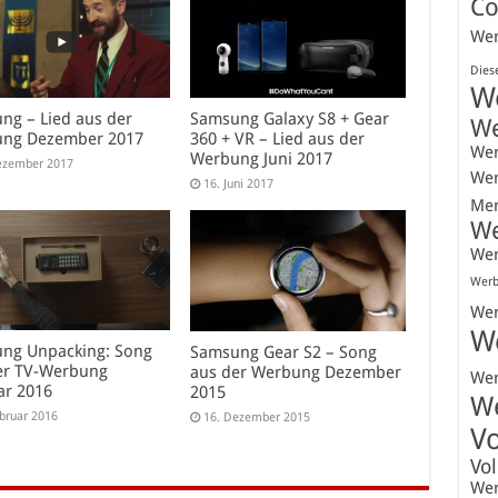
Co
We
Dies
W
ng – Lied aus der
Samsung Galaxy S8 + Gear
W
ng Dezember 2017
360 + VR – Lied aus der
We
Werbung Juni 2017
ezember 2017
We
16. Juni 2017
Mer
W
We
Werb
We
W
ng Unpacking: Song
Samsung Gear S2 – Song
er TV-Werbung
aus der Werbung Dezember
We
ar 2016
2015
W
ebruar 2016
16. Dezember 2015
V
Vo
We