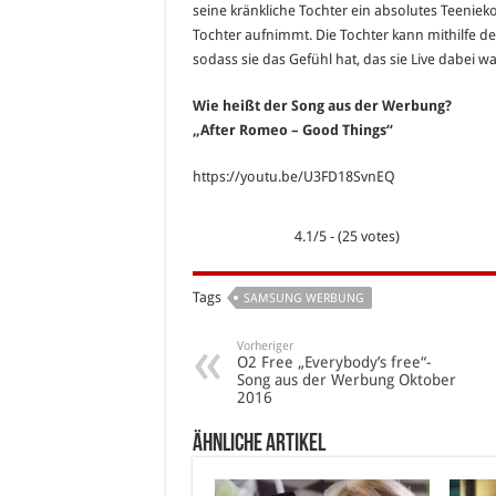
seine kränkliche Tochter ein absolutes Teeniek
Tochter aufnimmt. Die Tochter kann mithilfe de
sodass sie das Gefühl hat, das sie Live dabei wa
Wie heißt der Song aus der Werbung?
„After Romeo – Good Things“
https://youtu.be/U3FD18SvnEQ
4.1/5 - (25 votes)
Tags
SAMSUNG WERBUNG
Vorheriger
O2 Free „Everybody’s free“-
Song aus der Werbung Oktober
2016
Ähnliche Artikel