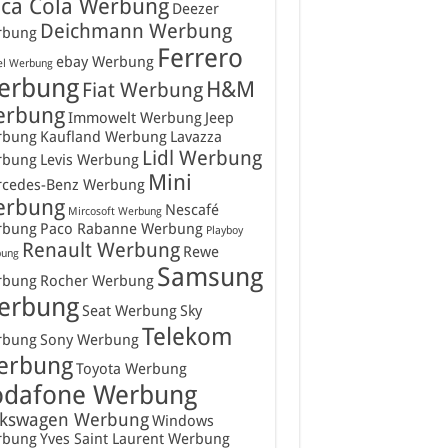
ca Cola Werbung
Deezer
Deichmann Werbung
rbung
Ferrero
ebay Werbung
el Werbung
erbung
H&M
Fiat Werbung
erbung
Immowelt Werbung
Jeep
rbung
Kaufland Werbung
Lavazza
Lidl Werbung
rbung
Levis Werbung
Mini
cedes-Benz Werbung
erbung
Nescafé
Mircosoft Werbung
rbung
Paco Rabanne Werbung
Playboy
Renault Werbung
Rewe
ung
Samsung
rbung
Rocher Werbung
erbung
Seat Werbung
Sky
Telekom
rbung
Sony Werbung
erbung
Toyota Werbung
odafone Werbung
lkswagen Werbung
Windows
rbung
Yves Saint Laurent Werbung