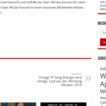
mit 
onzert besucht und mithilfe der Gear 360 das Konzert für seine
Vod
r Gear VR das Konzert in einem besseren Blickwinkel erleben,
etw
r.
Musi
Songs
Ad
W
Nächster
Innogy TV-Song Energie wird
innogy: Lied aus der Werbung
A
Oktober 2016
W
We
Cal