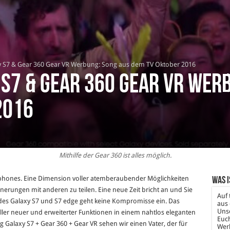
 S7 & Gear 360 Gear VR Werbung: Song aus dem TV Oktober 2016
S7 & Gear 360 Gear VR Werb
2016
Mithilfe der Gear 360 ist alles möglich.
phones. Eine Dimension voller atemberaubender Möglichkeiten
Was i
rungen mit anderen zu teilen. Eine neue Zeit bricht an und Sie
Auf 
des Galaxy S7 und S7 edge geht keine Kompromisse ein. Das
aus 
Unse
oller neuer und erweiterter Funktionen in einem nahtlos eleganten
Euch
Galaxy S7 + Gear 360 + Gear VR sehen wir einen Vater, der für
Wer