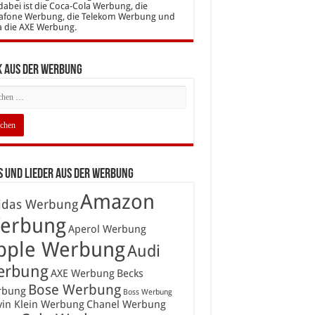
dabei ist die Coca-Cola Werbung, die
afone Werbung, die Telekom Werbung und
a die AXE Werbung.
k aus der Werbung
 und Lieder aus der Werbung
Amazon
idas Werbung
erbung
Aperol Werbung
pple Werbung
Audi
erbung
AXE Werbung
Becks
Bose Werbung
rbung
Boss Werbung
vin Klein Werbung
Chanel Werbung