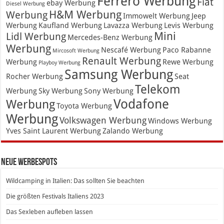
Ferrero Werbung
Fiat
ebay Werbung
Diesel Werbung
H&M Werbung
Werbung
Immowelt Werbung
Jeep
Werbung
Kaufland Werbung
Lavazza Werbung
Levis Werbung
Mini
Lidl Werbung
Mercedes-Benz Werbung
Werbung
Nescafé Werbung
Paco Rabanne
Mircosoft Werbung
Renault Werbung
Werbung
Rewe Werbung
Playboy Werbung
Samsung Werbung
Rocher Werbung
Seat
Telekom
Werbung
Sky Werbung
Sony Werbung
Vodafone
Werbung
Toyota Werbung
Werbung
Volkswagen Werbung
Windows Werbung
Yves Saint Laurent Werbung
Zalando Werbung
Neue Werbespots
Wildcamping in Italien: Das sollten Sie beachten
Die größten Festivals Italiens 2023
Das Sexleben aufleben lassen