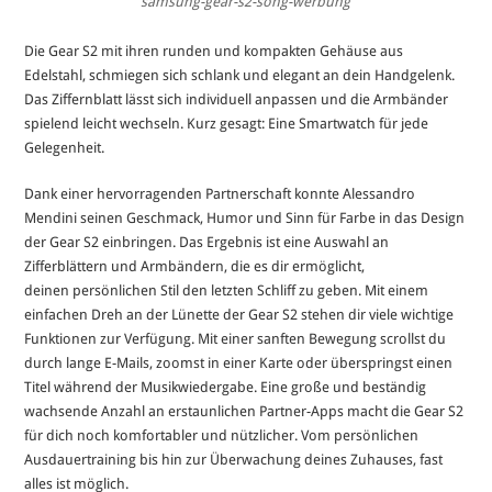
samsung-gear-s2-song-werbung
Die Gear S2 mit ihren runden und kompakten Gehäuse aus
Edelstahl, schmiegen sich schlank und elegant an dein Handgelenk.
Das Ziffernblatt lässt sich individuell anpassen und die Armbänder
spielend leicht wechseln. Kurz gesagt: Eine Smartwatch für jede
Gelegenheit.
Dank einer hervorragenden Partnerschaft konnte Alessandro
Mendini seinen Geschmack, Humor und Sinn für Farbe in das Design
der Gear S2 einbringen. Das Ergebnis ist eine Auswahl an
Zifferblättern und Armbändern, die es dir ermöglicht,
deinen persönlichen Stil den letzten Schliff zu geben. Mit einem
einfachen Dreh an der Lünette der Gear S2 stehen dir viele wichtige
Funktionen zur Verfügung. Mit einer sanften Bewegung scrollst du
durch lange E-Mails, zoomst in einer Karte oder überspringst einen
Titel während der Musikwiedergabe. Eine große und beständig
wachsende Anzahl an erstaunlichen Partner-Apps macht die Gear S2
für dich noch komfortabler und nützlicher. Vom persönlichen
Ausdauertraining bis hin zur Überwachung deines Zuhauses, fast
alles ist möglich.