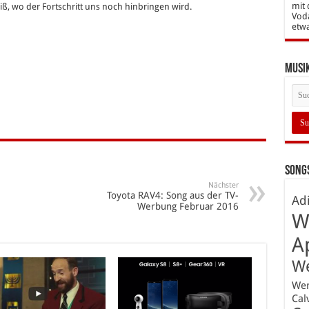
mit 
ß, wo der Fortschritt uns noch hinbringen wird.
Vod
etw
Musi
Songs
Nächster
Toyota RAV4: Song aus der TV-
Ad
Werbung Februar 2016
W
A
W
We
Cal