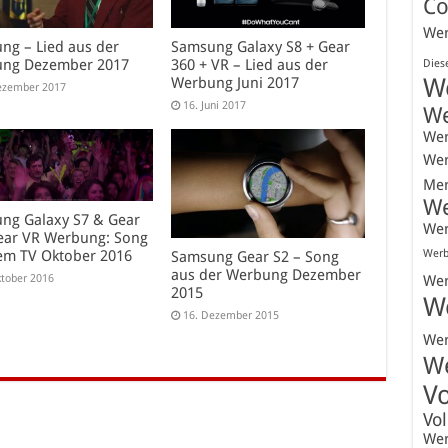
Co
We
ng – Lied aus der
Samsung Galaxy S8 + Gear
ng Dezember 2017
360 + VR – Lied aus der
Dies
W
Werbung Juni 2017
ezember 2017
16. Juni 2017
W
We
We
Mer
W
ng Galaxy S7 & Gear
We
ear VR Werbung: Song
em TV Oktober 2016
Werb
Samsung Gear S2 – Song
aus der Werbung Dezember
ktober 2016
We
2015
W
16. Dezember 2015
We
W
V
Vo
We