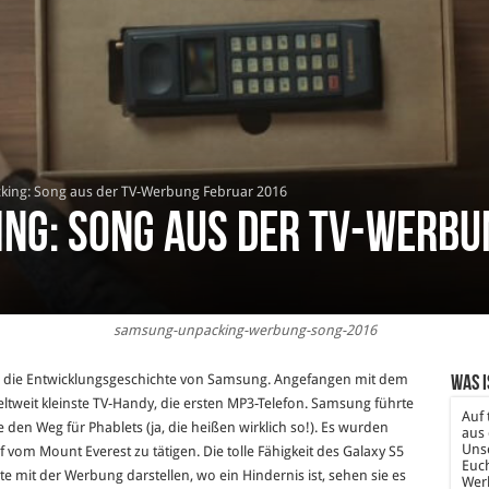
ing: Song aus der TV-Werbung Februar 2016
ng: Song aus der TV-Werbu
samsung-unpacking-werbung-song-2016
 die Entwicklungsgeschichte von Samsung. Angefangen mit dem
Was i
ltweit kleinste TV-Handy, die ersten MP3-Telefon. Samsung führte
Auf 
den Weg für Phablets (ja, die heißen wirklich so!). Es wurden
aus 
Unse
vom Mount Everest zu tätigen. Die tolle Fähigkeit des Galaxy S5
Euch
 mit der Werbung darstellen, wo ein Hindernis ist, sehen sie es
Wer