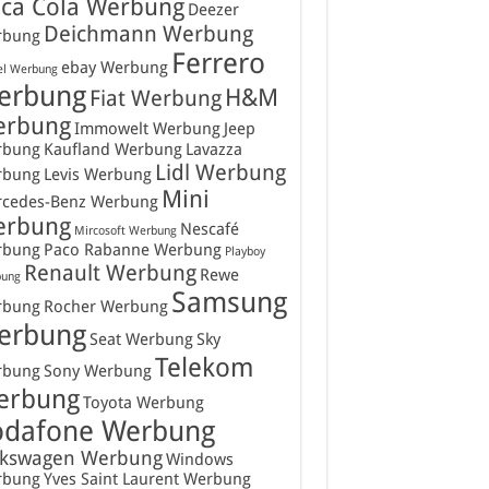
ca Cola Werbung
Deezer
Deichmann Werbung
rbung
Ferrero
ebay Werbung
el Werbung
erbung
H&M
Fiat Werbung
erbung
Immowelt Werbung
Jeep
rbung
Kaufland Werbung
Lavazza
Lidl Werbung
rbung
Levis Werbung
Mini
cedes-Benz Werbung
erbung
Nescafé
Mircosoft Werbung
rbung
Paco Rabanne Werbung
Playboy
Renault Werbung
Rewe
ung
Samsung
rbung
Rocher Werbung
erbung
Seat Werbung
Sky
Telekom
rbung
Sony Werbung
erbung
Toyota Werbung
odafone Werbung
lkswagen Werbung
Windows
rbung
Yves Saint Laurent Werbung