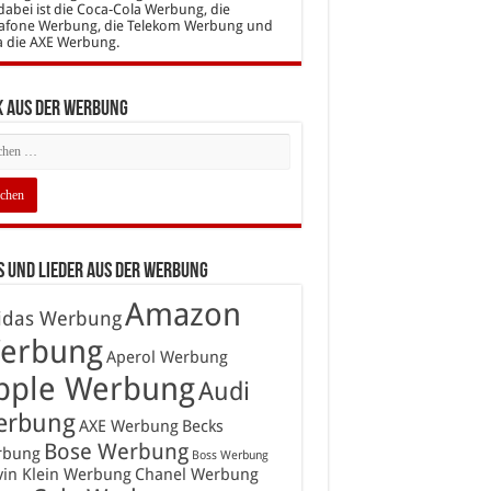
dabei ist die Coca-Cola Werbung, die
afone Werbung, die Telekom Werbung und
a die AXE Werbung.
k aus der Werbung
 und Lieder aus der Werbung
Amazon
idas Werbung
erbung
Aperol Werbung
pple Werbung
Audi
erbung
AXE Werbung
Becks
Bose Werbung
rbung
Boss Werbung
vin Klein Werbung
Chanel Werbung